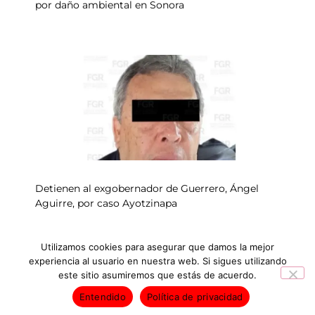
por daño ambiental en Sonora
Detienen al exgobernador de Guerrero, Ángel
Aguirre, por caso Ayotzinapa
Utilizamos cookies para asegurar que damos la mejor
experiencia al usuario en nuestra web. Si sigues utilizando
INICIO
NOTICIAS
este sitio asumiremos que estás de acuerdo.
Entendido
Política de privacidad
Derechos Reservados © 2026