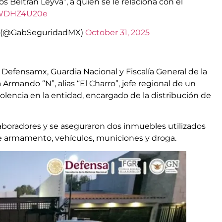
Los Beltrán Leyva”, a quien se le relaciona con el
/rWDHZ4U20e
o (@GabSeguridadMX)
October 31, 2025
Defensamx, Guardia Nacional y Fiscalía General de la
rmando “N”, alias “El Charro”, jefe regional de un
iolencia en la entidad, encargado de la distribución de
boradores y se aseguraron dos inmuebles utilizados
 armamento, vehículos, municiones y droga.