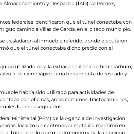
al de Almacenamiento y Despacho (TAD) de Pemex,
gentes federales identificaron que el túnel conectaba con
iguo camino a Villas de García, en el citado municipio.
 se trasladaron al inmueble referido, donde ejecutaron
firmó que el túnel conectaba dicho predio con el
equipo utilizado para la extracción ilícita de hidrocarburo,
 válvula de cierre rápido, una herramienta de roscado y
mueble habría sido utilizado para actividades de
ontaba con oficinas, áreas comunes, tractocamiones,
 cuales fueron asegurados.
ederal Ministerial (PFM) de la Agencia de Investigación
ionadas, localizó un contenedor metálico marítimo en
eso al túnel, con lo que quedó confirmada la conexión